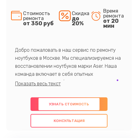
Время
Стоимость
Скидка
ремонта
до
ремонта
от 20
от 350 руб
20%
мин
Добро пожаловать в наш сервис по ремонту
ноутбуков в Москве. Мы специализируемся на
восстановлении ноутбуков марки Aser. Наша
команда включает в себя опытных
профессионалов с обширными знаниями и
многолетним опытом в данной области. Мы
предлагаем быстрый и качественный ремонт с
УЗНАТЬ СТОИМОСТЬ
использованием оригинальных компонентов, а
также гарантируем качество всех
КОНСУЛЬТАЦИЯ
проведенных работ. Наша цель - предоставить
клиентам надежное и профессиональное