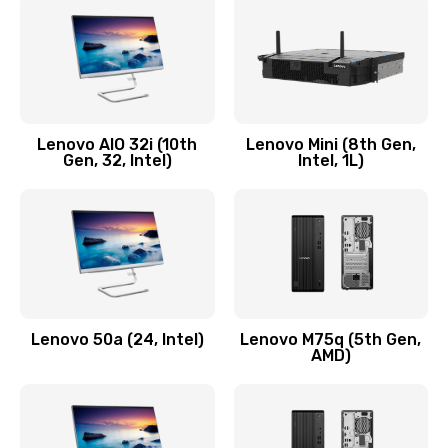
2100 руб.
Заказать
Замена кнопки включения/выключения
600 руб.
Lenovo AIO 32i (10th
Lenovo Mini (8th Gen,
Заказать
Gen, 32, Intel)
Intel, 1L)
Замена разъема Micro, USB
590 руб.
Заказать
Замена шлейфа кнопок, дисплея
Lenovo 50a (24, Intel)
Lenovo M75q (5th Gen,
600 руб.
AMD)
Заказать
Чистка от пыли или влаги