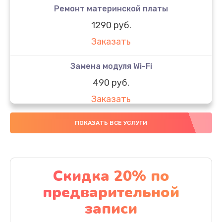
Ремонт материнской платы
1290 руб.
Заказать
Замена модуля Wi-Fi
490 руб.
Заказать
Замена микрофона
ПОКАЗАТЬ ВСЕ УСЛУГИ
1600 руб.
Заказать
Скидка 20% по
Замена аккумулятора
предварительной
1130 руб.
записи
Заказать