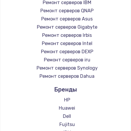
Ремонт серверов IBM
Замена HDMI
Ремонт серверов QNAP
1200 руб.
Ремонт серверов Asus
Заказать
Ремонт серверов Gigabyte
Ремонт серверов Irbis
Установка драйверов
Ремонт серверов Intel
950 руб.
Ремонт серверов DEXP
Заказать
Ремонт серверов iru
Ремонт серверов Synology
Замена жесткого диска
Ремонт серверов Dahua
1000 руб.
Бренды
Заказать
HP
Чистка от пыли
Huawei
1330 руб.
Dell
Заказать
Fujitsu