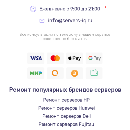
1340 руб.
Ежедневно с 9:00 до 21:00
Заказать
info@servers-iq.ru
Ремонт петель крышки
Все консультации по телефону в нашем сервисе
совершенно бесплатны
990 руб.
Заказать
Настройка Wi-Fi
1260 руб.
Заказать
Ремонт популярных брендов серверов
Замена шим-контроллера
Ремонт серверов HP
Ремонт серверов Huawei
3900 руб.
Ремонт серверов Dell
Заказать
Ремонт серверов Fujitsu