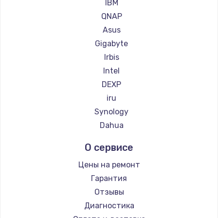
IBM
Настройка ОС
QNAP
1360 руб.
Asus
Gigabyte
Заказать
Irbis
Замена петель
Intel
DEXP
1250 руб.
iru
Заказать
Synology
Dahua
Настройка BIOS
1260 руб.
О сервисе
Заказать
Цены на ремонт
Гарантия
Замена видеочипа
Отзывы
2990 руб.
Диагностика
Заказать