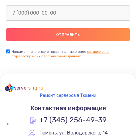
1600 руб.
Заказать
Замена термопасты
990 руб.
Заказать
Нажимая на кнопку отправить я даю свое
согласие на
обработку моих персональных данных.
Замена контроллера питания
1490 руб.
Заказать
servers-iq.ru
Ремонт серверов в Тюмени
Замена южного моста
Контактная информация
2300 руб.
+7 (345) 256-49-39
Заказать
Тюмень
,
 ул. Володарского, 14
Замена вебкамеры