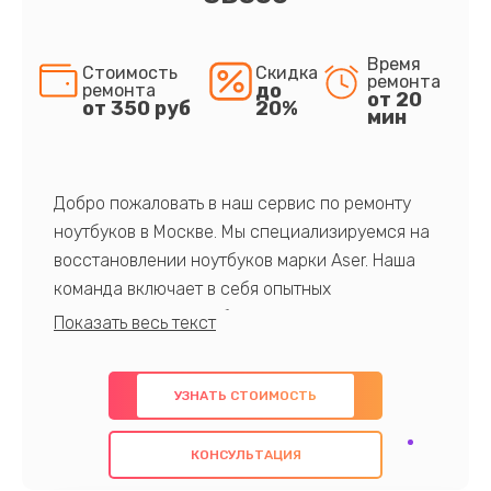
Время
Стоимость
Скидка
ремонта
до
ремонта
от 20
от 350 руб
20%
мин
Добро пожаловать в наш сервис по ремонту
ноутбуков в Москве. Мы специализируемся на
восстановлении ноутбуков марки Aser. Наша
команда включает в себя опытных
профессионалов с обширными знаниями и
многолетним опытом в данной области. Мы
предлагаем быстрый и качественный ремонт с
УЗНАТЬ СТОИМОСТЬ
использованием оригинальных компонентов, а
также гарантируем качество всех
КОНСУЛЬТАЦИЯ
проведенных работ. Наша цель - предоставить
клиентам надежное и профессиональное