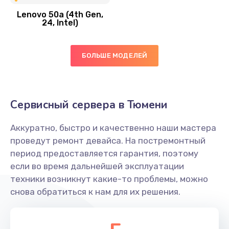
Lenovo 50a (4th Gen,
450 руб.
24, Intel)
Заказать
БОЛЬШЕ МОДЕЛЕЙ
Ремонт цепей питания платы
1490 руб.
Заказать
Сервисный сервера в Тюмени
Восстановление дорожек платы
Аккуратно, быстро и качественно наши мастера
400 руб.
проведут ремонт девайса. На постремонтный
Заказать
период предоставляется гарантия, поэтому
если во время дальнейшей эксплуатации
Замена слухового динамика
техники возникнут какие-то проблемы, можно
снова обратиться к нам для их решения.
350 руб.
Заказать