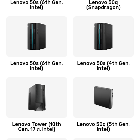
Заказать
Lenovo 50s (6th Gen,
Lenovo 50q
Intel)
(Snapdragon)
Замена аудио разъема
790 руб.
Заказать
Замена модуля HDMI
590 руб.
Lenovo 50s (6th Gen,
Lenovo 50s (4th Gen,
Intel)
Intel)
Заказать
Замена задней крышки устройства
790 руб.
Заказать
Замена микросхемы (звук, контроллер,
Lenovo Tower (10th
Lenovo 50q (5th Gen,
Gen, 17 л, Intel)
Intel)
процессор)