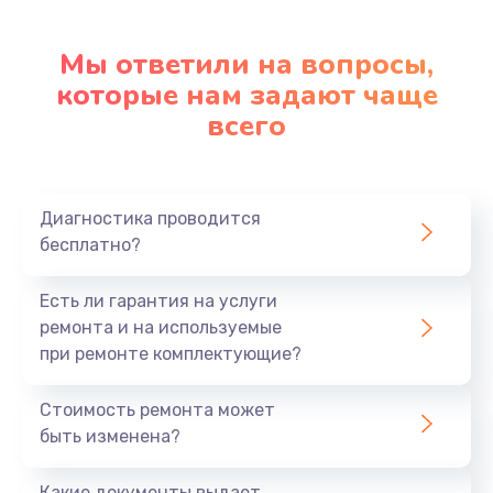
Замена клавиатуры
Мы ответили на вопросы,
которые нам задают чаще
1290 руб.
всего
Заказать
Замена корпуса
890 руб.
Диагностика проводится
бесплатно?
Заказать
Есть ли гарантия на услуги
Замена тачпада
ремонта и на используемые
990 руб.
при ремонте комплектующие?
Заказать
Стоимость ремонта может
Замена динамика
быть изменена?
1500 руб.
Какие документы выдает