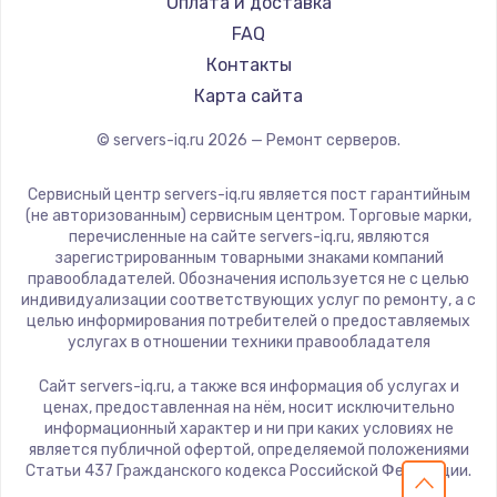
Оплата и доставка
FAQ
Ремонт разъема питания
Контакты
1330 руб.
Карта сайта
Заказать
© servers-iq.ru
2026
— Ремонт серверов.
Замена видеокарты
Сервисный центр servers-iq.ru является пост гарантийным
2100 руб.
(не авторизованным) сервисным центром. Торговые марки,
перечисленные на сайте servers-iq.ru, являются
Заказать
зарегистрированным товарными знаками компаний
правообладателей. Обозначения используется не с целью
индивидуализации соответствующих услуг по ремонту, а с
Ремонт цепей питания
целью информирования потребителей о предоставляемых
3000 руб.
услугах в отношении техники правообладателя
Заказать
Сайт servers-iq.ru, а также вся информация об услугах и
ценах, предоставленная на нём, носит исключительно
информационный характер и ни при каких условиях не
Замена материнской платы
является публичной офертой, определяемой положениями
1590 руб.
Статьи 437 Гражданского кодекса Российской Федерации.