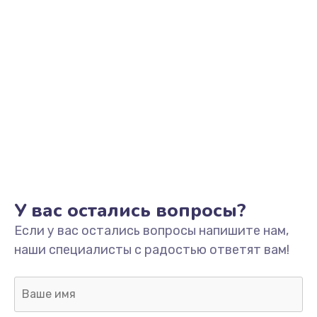
Заказать
Замена кнопки включения
2150 руб.
Заказать
Замена оперативной памяти
760 руб.
Заказать
У вас остались вопросы?
Замена процессора
Если у вас остались вопросы напишите нам,
1800 руб.
наши специалисты с радостью ответят вам!
Заказать
Замена системы охлаждения