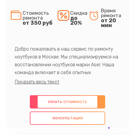
Время
Стоимость
Скидка
ремонта
до
ремонта
от 20
от 350 руб
20%
мин
Добро пожаловать в наш сервис по ремонту
ноутбуков в Москве. Мы специализируемся на
восстановлении ноутбуков марки Aser. Наша
команда включает в себя опытных
профессионалов с обширными знаниями и
многолетним опытом в данной области. Мы
предлагаем быстрый и качественный ремонт с
УЗНАТЬ СТОИМОСТЬ
использованием оригинальных компонентов, а
также гарантируем качество всех
КОНСУЛЬТАЦИЯ
проведенных работ. Наша цель - предоставить
клиентам надежное и профессиональное