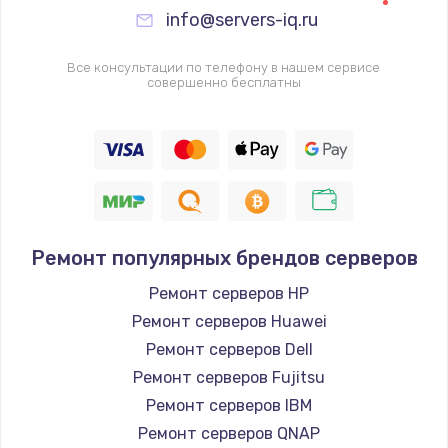
Заказать
info@servers-iq.ru
Ремонт петель крышки
Все консультации по телефону в нашем сервисе
совершенно бесплатны
990 руб.
Заказать
Настройка Wi-Fi
1260 руб.
Заказать
Ремонт популярных брендов серверов
Замена шим-контроллера
Ремонт серверов HP
Ремонт серверов Huawei
3900 руб.
Ремонт серверов Dell
Заказать
Ремонт серверов Fujitsu
Ремонт серверов IBM
Замена HDMI
Ремонт серверов QNAP
1200 руб.