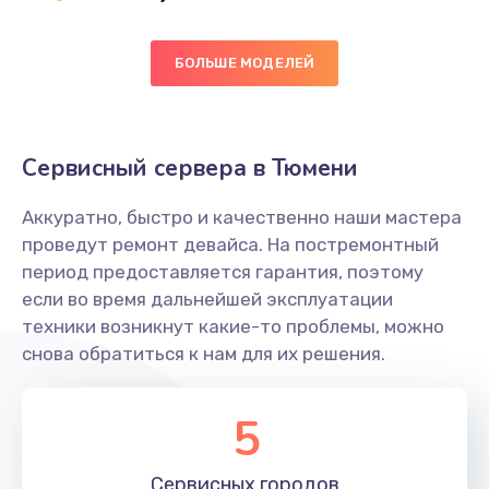
Заказать
БОЛЬШЕ МОДЕЛЕЙ
Ремонт цепей питания платы
1490 руб.
Заказать
Сервисный сервера в Тюмени
Восстановление дорожек платы
Аккуратно, быстро и качественно наши мастера
400 руб.
проведут ремонт девайса. На постремонтный
Заказать
период предоставляется гарантия, поэтому
если во время дальнейшей эксплуатации
Замена слухового динамика
техники возникнут какие-то проблемы, можно
снова обратиться к нам для их решения.
350 руб.
Заказать
5
Настройка программного обеспечения
Сервисных
городов
500 руб.