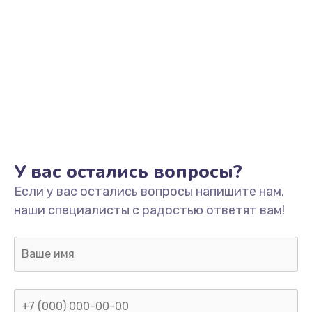
Замена кнопки включения
2150 руб.
Заказать
Замена оперативной памяти
760 руб.
Заказать
У вас остались вопросы?
Замена процессора
Если у вас остались вопросы напишите нам,
1800 руб.
наши специалисты с радостью ответят вам!
Заказать
Замена системы охлаждения
1600 руб.
Заказать