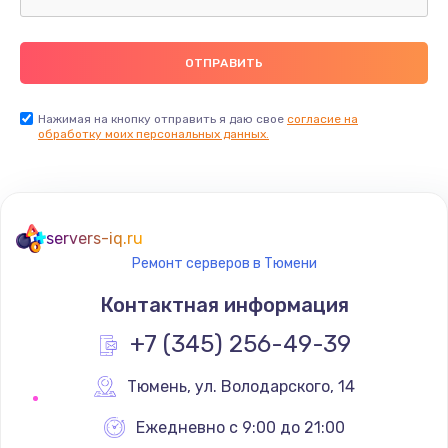
Замена термопасты
990 руб.
Заказать
Нажимая на кнопку отправить я даю свое
согласие на
обработку моих персональных данных.
Замена контроллера питания
1490 руб.
Заказать
servers-iq.ru
Ремонт серверов в Тюмени
Замена южного моста
Контактная информация
2300 руб.
+7 (345) 256-49-39
Заказать
Тюмень
,
 ул. Володарского, 14
Замена вебкамеры
1340 руб.
Ежедневно с 9:00 до 21:00