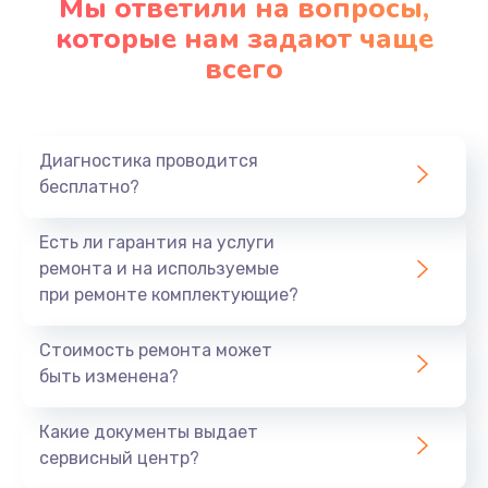
Мы ответили на вопросы,
которые нам задают чаще
1290 руб.
всего
Заказать
Замена корпуса
890 руб.
Диагностика проводится
бесплатно?
Заказать
Есть ли гарантия на услуги
Замена тачпада
ремонта и на используемые
990 руб.
при ремонте комплектующие?
Заказать
Стоимость ремонта может
Замена динамика
быть изменена?
1500 руб.
Какие документы выдает
Заказать
сервисный центр?