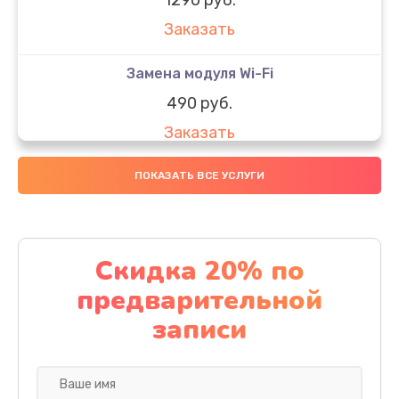
Заказать
Замена модуля Wi-Fi
490 руб.
Заказать
Замена микрофона
ПОКАЗАТЬ ВСЕ УСЛУГИ
1600 руб.
Заказать
Скидка 20% по
Замена аккумулятора
предварительной
1130 руб.
записи
Заказать
Замена дисплея (экрана)