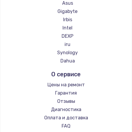
1360 руб.
Asus
Gigabyte
Заказать
Irbis
Замена петель
Intel
DEXP
1250 руб.
iru
Заказать
Synology
Dahua
Настройка BIOS
1260 руб.
О сервисе
Заказать
Цены на ремонт
Гарантия
Замена видеочипа
Отзывы
2990 руб.
Диагностика
Заказать
Оплата и доставка
FAQ
Ремонт разъема питания