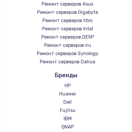
Ремонт серверов Asus
Заказать
Ремонт серверов Gigabyte
Ремонт серверов Irbis
Установка драйверов
Ремонт серверов Intel
950 руб.
Ремонт серверов DEXP
Заказать
Ремонт серверов iru
Ремонт серверов Synology
Замена жесткого диска
Ремонт серверов Dahua
1000 руб.
Бренды
Заказать
HP
Чистка от пыли
Huawei
1330 руб.
Dell
Заказать
Fujitsu
IBM
Настройка ОС
QNAP