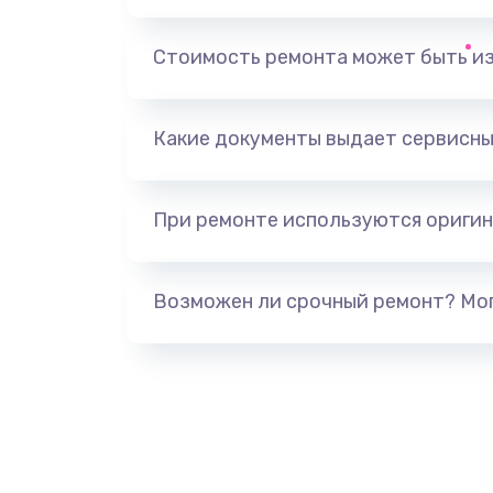
Замена, перепайка чипа
Стоимость ремонта может быть и
Замена HDMI-разъема
Какие документы выдает сервисны
Замена/Pемонт карбюратора
При ремонте используются оригин
Ремонт капиллярной трубки
Замена блока питания
Возможен ли срочный ремонт? Мог
Прошивка / разблокировка
Замена термостата
Замена реле