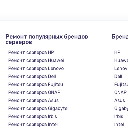
1300 руб.
Заказ
1200 руб.
Заказ
Ремонт популярных брендов
Брен
1500 руб.
Заказ
серверов
Ремонт серверов HP
HP
а
2500 руб.
Заказ
Ремонт серверов Huawei
Huawe
Ремонт серверов Lenovo
Lenov
1300 руб.
Заказ
Ремонт серверов Dell
Dell
Ремонт серверов Fujitsu
Fujits
900 руб.
Заказ
Ремонт серверов QNAP
QNAP
Ремонт серверов Asus
Asus
онтаж
1300 руб.
Заказ
Ремонт серверов Gigabyte
Gigab
Ремонт серверов Irbis
Irbis
1400 руб.
Заказ
Ремонт серверов Intel
Intel