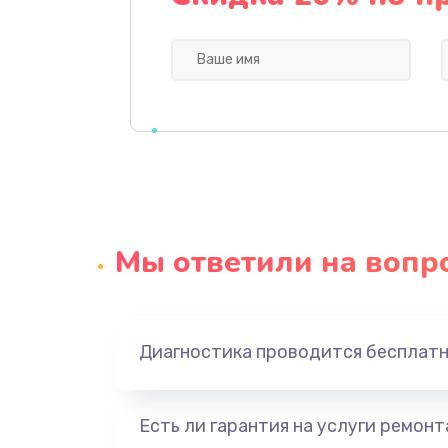
Профилактическая чистка
Прошивка BIOS
Замена северного моста
Ремонт южного моста
Мы ответили на вопр
Замена батарейки BIOS
Настройка BIOS
Диагностика проводится бесплат
Ремонт цепи питания
Есть ли гарантия на услуги ремон
Замена видеоадаптера (видеок