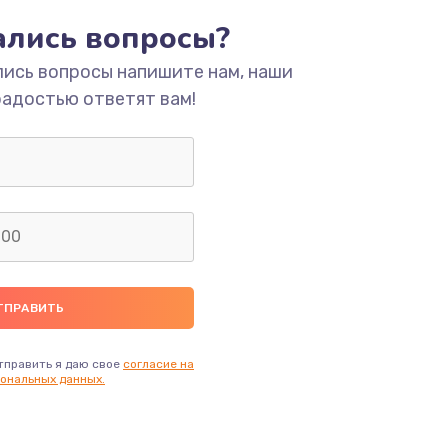
тались вопросы?
ать
лись вопросы напишите нам, наши
радостью ответят вам!
ать
ать
ать
ать
ать
тправить я даю свое
согласие на
ональных данных.
ать