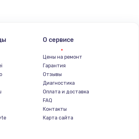
ать
ать
ды
О сервисе
ать
Цены на ремонт
ать
i
Гарантия
o
Отзывы
ать
Диагностика
u
Оплата и доставка
ать
FAQ
Контакты
ать
yte
Карта сайта
ать