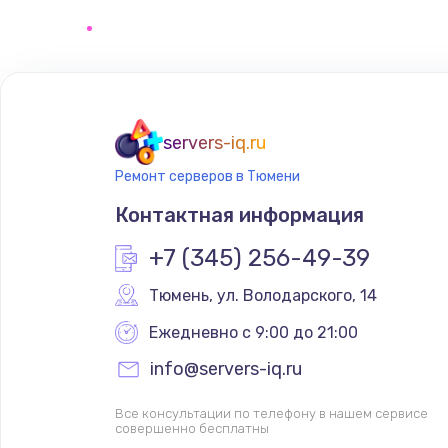
Замена сенсорного датчика
Замена сигнальной лампы
Замена системной платы
servers-iq.ru
Ремонт серверов в Тюмени
Замена температурного датчик
Контактная информация
Замена электроконфорки
+7 (345) 256-49-39
Тюмень
,
 ул. Володарского, 14
Техобслуживание
Ежедневно с 9:00 до 21:00
Установка / подключение / дем
info@servers-iq.ru
Все консультации по телефону в нашем сервисе
Прошивка
совершенно бесплатны