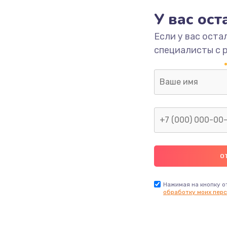
У вас ос
700 руб.
Заказ
Если у вас оста
специалисты с 
2500 руб.
Заказ
1400 руб.
Заказ
модуля
600 руб.
Заказ
1100 руб.
Заказ
900 руб.
Заказ
Нажимая на кнопку о
обработку моих перс
нфорки
900 руб.
Заказ