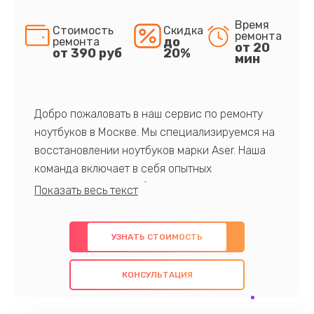
Время
Стоимость
Скидка
ремонта
до
ремонта
от 20
от 390 руб
20%
мин
Добро пожаловать в наш сервис по ремонту
ноутбуков в Москве. Мы специализируемся на
восстановлении ноутбуков марки Aser. Наша
команда включает в себя опытных
профессионалов с обширными знаниями и
многолетним опытом в данной области. Мы
предлагаем быстрый и качественный ремонт с
УЗНАТЬ СТОИМОСТЬ
использованием оригинальных компонентов, а
также гарантируем качество всех
КОНСУЛЬТАЦИЯ
проведенных работ. Наша цель - предоставить
клиентам надежное и профессиональное