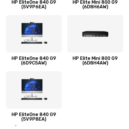
HP EliteOne 840 G9
HP Elite Mini 800 G9
(5V9P6EA)
(6D8H6AW)
Замена разъёмов (HDMI, DVI, Дисплей порта)
390 руб.
Заказать
Замена аккумулятора
620 руб.
HP EliteOne 840 G9
HP Elite Mini 800 G9
Заказать
(6D9C5AW)
(6D8H4AW)
Замена клавиатуры
990 руб.
Заказать
Замена жесткого диска
HP EliteOne 840 G9
745 руб.
(5V9P8EA)
Заказать