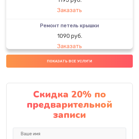
Заказать
Ремонт петель крышки
1090 руб.
Заказать
Замена вебкамеры
ПОКАЗАТЬ ВСЕ УСЛУГИ
1495 руб.
Заказать
Скидка 20% по
Установка драйверов
предварительной
1000 руб.
записи
Заказать
Замена SSD