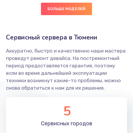
БОЛЬШЕ МОДЕЛЕЙ
Ремонт цепей питания
2500 руб.
Заказать
Сервисный сервера в Тюмени
Замена видеокарты
Аккуратно, быстро и качественно наши мастера
2045 руб.
проведут ремонт девайса. На постремонтный
период предоставляется гарантия, поэтому
Заказать
если во время дальнейшей эксплуатации
техники возникнут какие-то проблемы, можно
Ремонт разъема питания
снова обратиться к нам для их решения.
1090 руб.
Заказать
5
Замена видеочипа
Сервисных
городов
2745 руб.