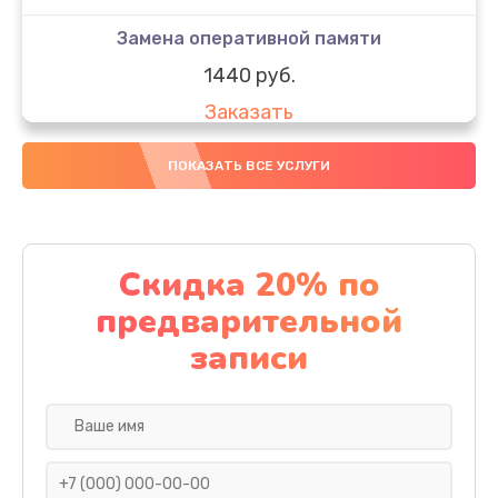
Замена оперативной памяти
1440 руб.
Заказать
Замена северного моста
ПОКАЗАТЬ ВСЕ УСЛУГИ
1440 руб.
Заказать
Скидка 20% по
Настройка файрвола на сервере
предварительной
1000 руб.
записи
Заказать
Ремонт и диагностика ленточного
автозагрузчика
1440 руб.