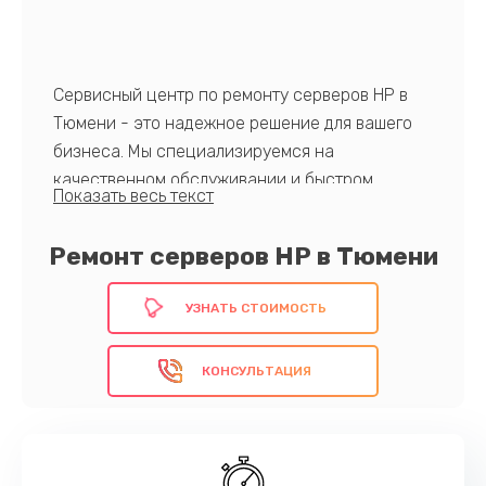
Сервисный центр по ремонту серверов HP в
Тюмени - это надежное решение для вашего
бизнеса. Мы специализируемся на
качественном обслуживании и быстром
восстановлении серверов HP, гарантируя
минимальное время простоя вашей
Ремонт серверов HP в Тюмени
инфраструктуры. Опытные мастера быстро
приведут в порядок вашу технику, используя
УЗНАТЬ СТОИМОСТЬ
оригинальные запчасти. Доверьте нам заботу о
вашем оборудовании и обеспечьте
КОНСУЛЬТАЦИЯ
бесперебойную работу вашего бизнеса уже
сегодня!