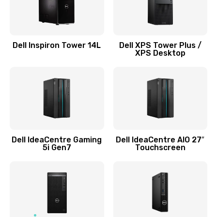
Замена системы охлаждения
1645 руб.
Dell Inspiron Tower 14L
Dell XPS Tower Plus /
Заказать
XPS Desktop
Замена процессора
1290 руб.
Заказать
Замена оперативной памяти
Dell IdeaCentre Gaming
Dell IdeaCentre AIO 27″
5i Gen7
Touchscreen
960 руб.
Заказать
Замена микрофона
1500 руб.