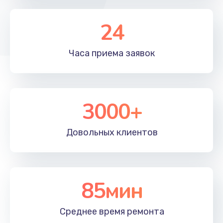
1195 руб.
Заказать
24
Настройка ОС
Часа приема
заявок
1160 руб.
Заказать
3000+
Чистка от пыли
995 руб.
Довольных
клиентов
Заказать
Замена южного моста
2750 руб.
85мин
Заказать
Среднее время
ремонта
Замена контроллера питания