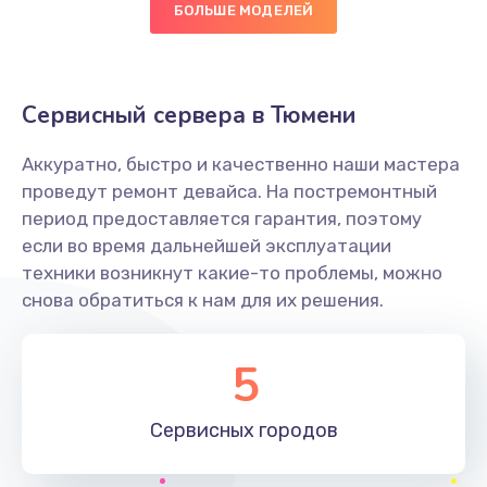
БОЛЬШЕ МОДЕЛЕЙ
Заказать
Восстановление данных
Сервисный сервера в Тюмени
990 руб.
Заказать
Аккуратно, быстро и качественно наши мастера
проведут ремонт девайса. На постремонтный
Замена SSD
период предоставляется гарантия, поэтому
1520 руб.
если во время дальнейшей эксплуатации
техники возникнут какие-то проблемы, можно
Заказать
снова обратиться к нам для их решения.
Настройка BIOS
5
995 руб.
Заказать
Сервисных
городов
Ремонт подсветки