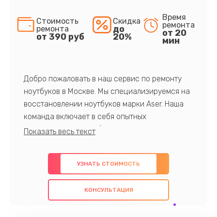
Время
Стоимость
Скидка
ремонта
до
ремонта
от 20
от 390 руб
20%
мин
Добро пожаловать в наш сервис по ремонту
ноутбуков в Москве. Мы специализируемся на
восстановлении ноутбуков марки Aser. Наша
команда включает в себя опытных
профессионалов с обширными знаниями и
многолетним опытом в данной области. Мы
предлагаем быстрый и качественный ремонт с
УЗНАТЬ СТОИМОСТЬ
использованием оригинальных компонентов, а
также гарантируем качество всех
КОНСУЛЬТАЦИЯ
проведенных работ. Наша цель - предоставить
клиентам надежное и профессиональное