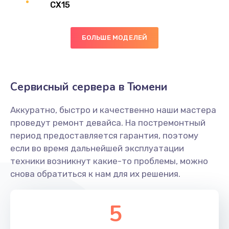
CX15
Заказать
Замена вибромотора
БОЛЬШЕ МОДЕЛЕЙ
890 руб.
Заказать
Сервисный сервера в Тюмени
Замена голосового динамика
Аккуратно, быстро и качественно наши мастера
490 руб.
проведут ремонт девайса. На постремонтный
Заказать
период предоставляется гарантия, поэтому
если во время дальнейшей эксплуатации
Замена основной камеры
техники возникнут какие-то проблемы, можно
490 руб.
снова обратиться к нам для их решения.
Заказать
5
Замена элемента