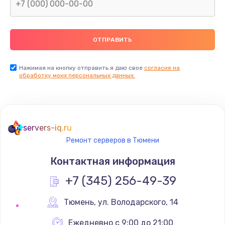
Заказать
Замена северного моста
2600 руб.
Заказать
Нажимая на кнопку отправить я даю свое
согласие на
обработку моих персональных данных.
Замена видеочипа
2745 руб.
Заказать
servers-iq.ru
Ремонт серверов в Тюмени
Ремонт разъема питания
745 руб.
Контактная информация
Заказать
+7 (345) 256-49-39
Замена видеокарты
Тюмень
,
 ул. Володарского, 14
1600 руб.
Ежедневно с 9:00 до 21:00