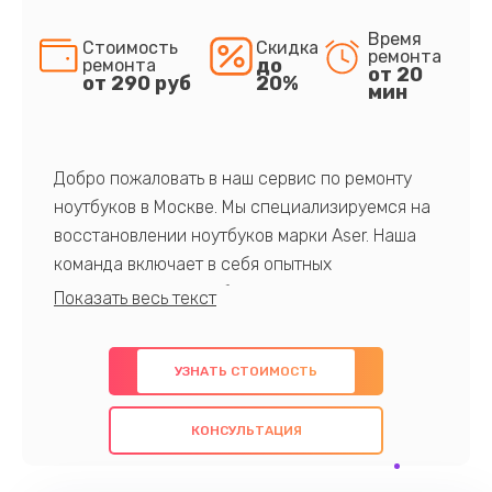
Время
Стоимость
Скидка
ремонта
до
ремонта
от 20
от 290 руб
20%
мин
Добро пожаловать в наш сервис по ремонту
ноутбуков в Москве. Мы специализируемся на
восстановлении ноутбуков марки Aser. Наша
команда включает в себя опытных
профессионалов с обширными знаниями и
многолетним опытом в данной области. Мы
предлагаем быстрый и качественный ремонт с
УЗНАТЬ СТОИМОСТЬ
использованием оригинальных компонентов, а
также гарантируем качество всех
КОНСУЛЬТАЦИЯ
проведенных работ. Наша цель - предоставить
клиентам надежное и профессиональное