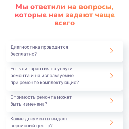
Настройка ОС
Мы ответили на вопросы,
1090 руб.
которые нам задают чаще
всего
Заказать
Ремонт подсветки
1200 руб.
Диагностика проводится
бесплатно?
Заказать
Настройка BIOS
Есть ли гарантия на услуги
ремонта и на используемые
930 руб.
при ремонте комплектующие?
Заказать
Стоимость ремонта может
Замена SSD
быть изменена?
1045 руб.
Какие документы выдает
Заказать
сервисный центр?