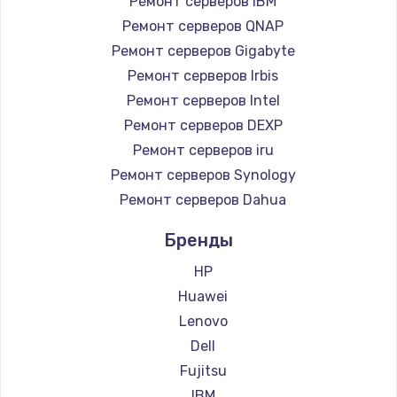
Ремонт серверов IBM
1260 руб.
Ремонт серверов QNAP
Заказать
Ремонт серверов Gigabyte
Ремонт серверов Irbis
Ремонт петель крышки
Ремонт серверов Intel
990 руб.
Ремонт серверов DEXP
Заказать
Ремонт серверов iru
Ремонт серверов Synology
Настройка Wi-Fi
Ремонт серверов Dahua
1030 руб.
Заказать
Бренды
HP
Замена шим-контроллера
Huawei
3900 руб.
Lenovo
Заказать
Dell
Fujitsu
Замена HDMI
IBM