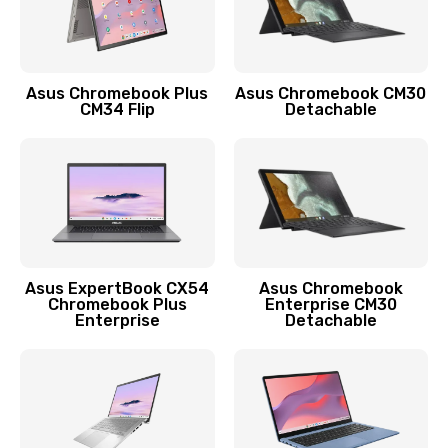
Защита гидрогелевой пленкой
1290 руб.
Asus Chromebook Plus
Asus Chromebook CM30
Заказать
CM34 Flip
Detachable
Замена экрана
1145 руб.
Заказать
Замена аккумулятора
Asus ExpertBook CX54
Asus Chromebook
Chromebook Plus
Enterprise CM30
890 руб.
Enterprise
Detachable
Заказать
Замена задней крышки
490 руб.