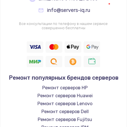
Заказать
info@servers-iq.ru
Ремонт цепей питания
Все консультации по телефону в нашем сервисе
совершенно бесплатны
2500 руб.
Заказать
Замена жесткого диска
750 руб.
Заказать
Ремонт популярных брендов серверов
Установка драйверов
Ремонт серверов HP
725 руб.
Ремонт серверов Huawei
Ремонт серверов Lenovo
Заказать
Ремонт серверов Dell
Замена вебкамеры
Ремонт серверов Fujitsu