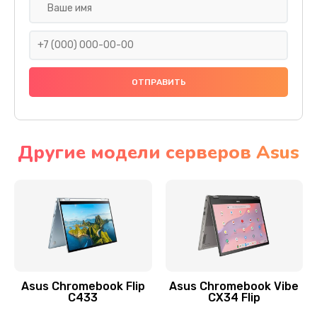
Замена разъема SIM
290 руб.
Заказать
Сбор/Разбор
1490 руб.
Заказать
Другие модели серверов Asus
Чистка динамика и микрофонов (с разбором)
1790 руб.
Заказать
Замена кнопки Home (домой)
890 руб.
Asus Chromebook Flip
Asus Chromebook Vibe
C433
CX34 Flip
Заказать