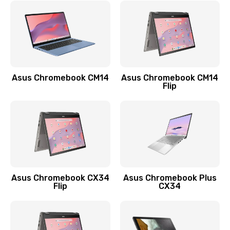
Замена сканера отпечатка
790 руб.
Заказать
Замена разъема зарядки (питания)
Asus Chromebook CM14
Asus Chromebook CM14
Flip
390 руб.
Заказать
Замена разъёма наушников (гарнитуры)
390 руб.
Заказать
Asus Chromebook CX34
Asus Chromebook Plus
Flip
CX34
Замена кнопок громкости
390 руб.
Заказать