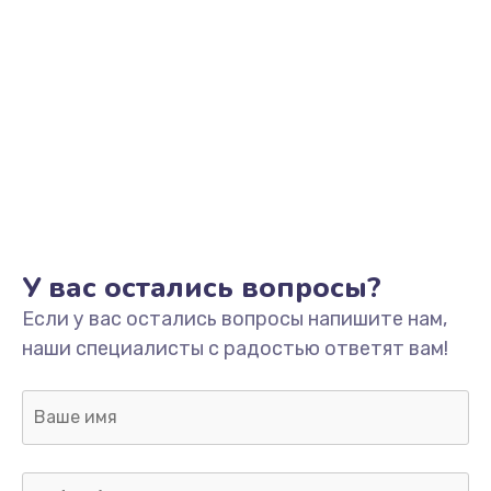
Замена процессора
1800 руб.
Заказать
Замена системы охлаждения
1500 руб.
Заказать
У вас остались вопросы?
Замена термопасты
Если у вас остались вопросы напишите нам,
995 руб.
наши специалисты с радостью ответят вам!
Заказать
Замена шлейфа матрицы
960 руб.