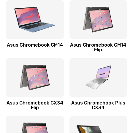
Замена сканера отпечатка
790 руб.
Заказать
Замена разъема зарядки (питания)
Asus Chromebook CM14
Asus Chromebook CM14
Flip
390 руб.
Заказать
Замена разъёма наушников (гарнитуры)
390 руб.
Заказать
Asus Chromebook CX34
Asus Chromebook Plus
Flip
CX34
Замена кнопок громкости
390 руб.
Заказать