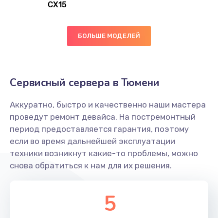
CX15
Заказать
Замена вибромотора
БОЛЬШЕ МОДЕЛЕЙ
890 руб.
Заказать
Сервисный сервера в Тюмени
Замена голосового динамика
Аккуратно, быстро и качественно наши мастера
490 руб.
проведут ремонт девайса. На постремонтный
Заказать
период предоставляется гарантия, поэтому
если во время дальнейшей эксплуатации
Замена основной камеры
техники возникнут какие-то проблемы, можно
490 руб.
снова обратиться к нам для их решения.
Заказать
5
Замена элемента