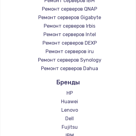
Ремонт серверов IBM
1260 руб.
Ремонт серверов QNAP
Заказать
Ремонт серверов Gigabyte
Ремонт серверов Irbis
Ремонт петель крышки
Ремонт серверов Intel
990 руб.
Ремонт серверов DEXP
Заказать
Ремонт серверов iru
Ремонт серверов Synology
Настройка Wi-Fi
Ремонт серверов Dahua
1030 руб.
Заказать
Бренды
HP
Замена шим-контроллера
Huawei
3900 руб.
Lenovo
Заказать
Dell
Fujitsu
Замена HDMI
IBM