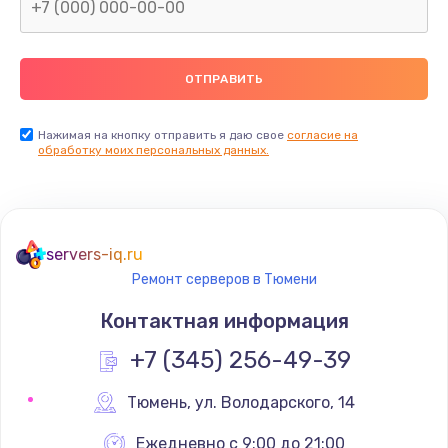
Заказать
Замена северного моста
2600 руб.
Заказать
Нажимая на кнопку отправить я даю свое
согласие на
обработку моих персональных данных.
Замена видеочипа
2745 руб.
Заказать
servers-iq.ru
Ремонт серверов в Тюмени
Ремонт разъема питания
745 руб.
Контактная информация
Заказать
+7 (345) 256-49-39
Замена видеокарты
Тюмень
,
 ул. Володарского, 14
1600 руб.
Ежедневно с 9:00 до 21:00