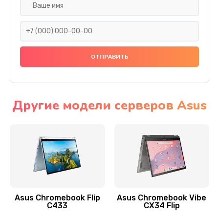
Замена разъема SIM
290 руб.
Заказать
Сбор/Разбор
1490 руб.
Заказать
Другие модели серверов Asus
Чистка динамика и микрофонов (с разбором)
1790 руб.
Заказать
Замена кнопки Home (домой)
890 руб.
Asus Chromebook Flip
Asus Chromebook Vibe
C433
CX34 Flip
Заказать