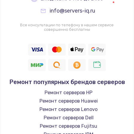
Заказать
info@servers-iq.ru
Ремонт цепей питания
Все консультации по телефону в нашем сервисе
совершенно бесплатны
2500 руб.
Заказать
Замена жесткого диска
750 руб.
Заказать
Ремонт популярных брендов серверов
Установка драйверов
Ремонт серверов HP
725 руб.
Ремонт серверов Huawei
Ремонт серверов Lenovo
Заказать
Ремонт серверов Dell
Замена вебкамеры
Ремонт серверов Fujitsu