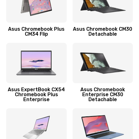
Защита гидрогелевой пленкой
1290 руб.
Asus Chromebook Plus
Asus Chromebook CM30
Заказать
CM34 Flip
Detachable
Замена экрана
1145 руб.
Заказать
Замена аккумулятора
Asus ExpertBook CX54
Asus Chromebook
Chromebook Plus
Enterprise CM30
890 руб.
Enterprise
Detachable
Заказать
Замена задней крышки
490 руб.