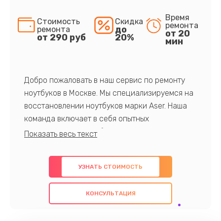
Время
Стоимость
Скидка
ремонта
до
ремонта
от 20
от 290 руб
20%
мин
Добро пожаловать в наш сервис по ремонту
ноутбуков в Москве. Мы специализируемся на
восстановлении ноутбуков марки Aser. Наша
команда включает в себя опытных
профессионалов с обширными знаниями и
многолетним опытом в данной области. Мы
предлагаем быстрый и качественный ремонт с
УЗНАТЬ СТОИМОСТЬ
использованием оригинальных компонентов, а
также гарантируем качество всех
КОНСУЛЬТАЦИЯ
проведенных работ. Наша цель - предоставить
клиентам надежное и профессиональное