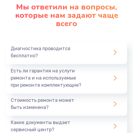
Настройка ОС
Мы ответили на вопросы,
1090 руб.
которые нам задают чаще
всего
Заказать
Ремонт подсветки
1200 руб.
Диагностика проводится
бесплатно?
Заказать
Настройка BIOS
Есть ли гарантия на услуги
ремонта и на используемые
930 руб.
при ремонте комплектующие?
Заказать
Стоимость ремонта может
Замена SSD
быть изменена?
1045 руб.
Какие документы выдает
Заказать
сервисный центр?