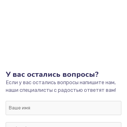
Замена процессора
1800 руб.
Заказать
Замена системы охлаждения
1500 руб.
Заказать
У вас остались вопросы?
Замена термопасты
Если у вас остались вопросы напишите нам,
995 руб.
наши специалисты с радостью ответят вам!
Заказать
Замена шлейфа матрицы
960 руб.