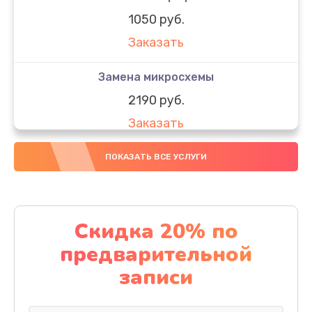
1050 руб.
Заказать
Замена микросхемы
2190 руб.
Заказать
Замена передней камеры
ПОКАЗАТЬ ВСЕ УСЛУГИ
490 руб.
Заказать
Скидка 20% по
Замена полифонического динамика
предварительной
390 руб.
записи
Заказать